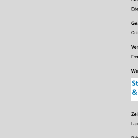
Ede
Ge
Onl
Ve
Fre
We
Zei
Lap