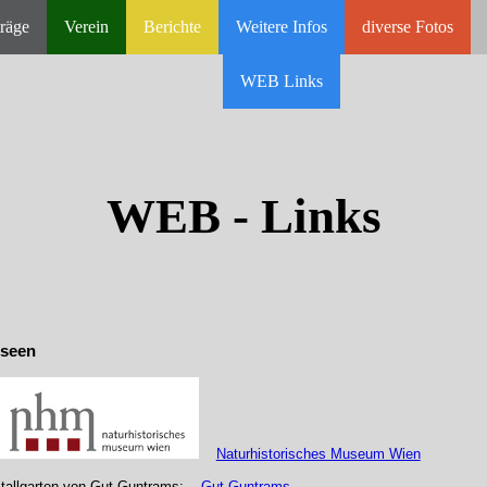
räge
Verein
Berichte
Weitere Infos
diverse Fotos
WEB Links
WEB - Links
seen
Naturhistorisches Museum Wien
stallgarten von Gut Guntrams:
Gut Guntrams